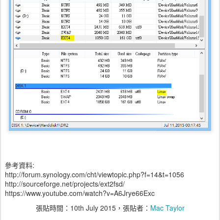
參考資料:
http://forum.synology.com/cht/viewtopic.php?f=14&t=1056
http://sourceforge.net/projects/ext2fsd/
https://www.youtube.com/watch?v=A6Jrye66Exc
張貼時間：
10th July 2015
，張貼者：
Mac Taylor