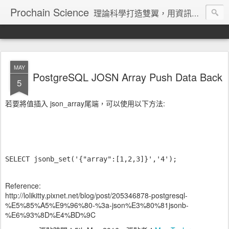
Prochain Science
理論科學打造雙翼，用資訊技術飛向藍天
MAY
PostgreSQL JOSN Array Push Data Back
5
若要將值插入 json_array尾端，可以使用以下方法:
SELECT jsonb_set('{"array":[1,2,3]}','4');
Reference:
http://lolikitty.pixnet.net/blog/post/205346878-postgresql-
%E5%85%A5%E9%96%80-%3a-json%E3%80%81jsonb-
%E6%93%8D%E4%BD%9C