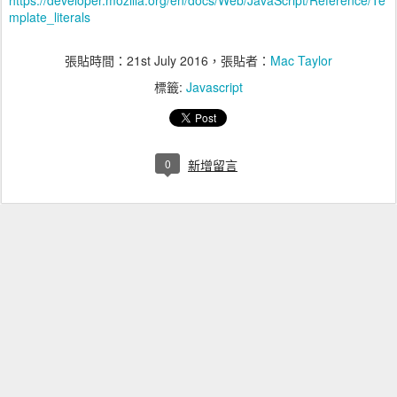
https://developer.mozilla.org/en/docs/Web/JavaScript/Reference/Te
mplate_literals
張貼時間：
21st July 2016
，張貼者：
Mac Taylor
標籤:
Javascript
0
新增留言