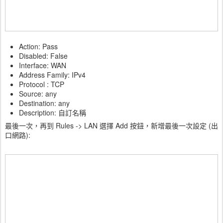
Action: Pass
Disabled: False
Interface: WAN
Address Family: IPv4
Protocol : TCP
Source: any
Destination: any
Description: 自訂名稱
最後一次，再到 Rules -> LAN 選擇 Add 按鈕，新增最後一次設定 (出
口網路):