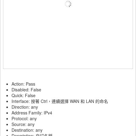
Action: Pass
Disabled: False
Quick: False
Interface: 按著 Ctrl，連續選擇 WAN 和 LAN 的命名
Direction: any
Address Family: IPv4
Protocol: any
Source: any
Destination: any
Description: 自訂名稱