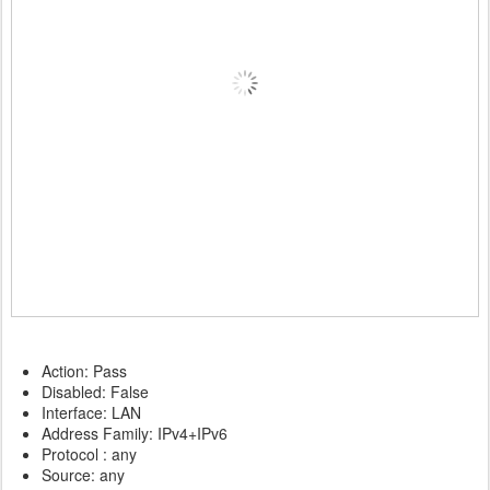
Action: Pass
Disabled: False
Interface: LAN
Address Family: IPv4+IPv6
Protocol : any
Source: any