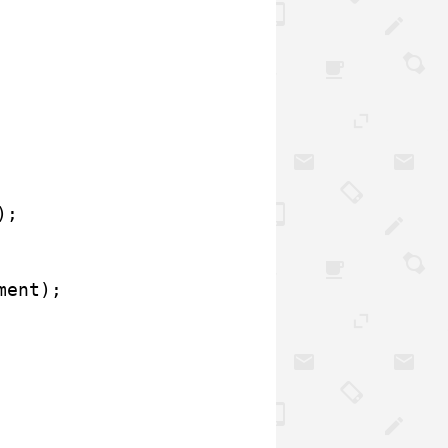
);
ment);