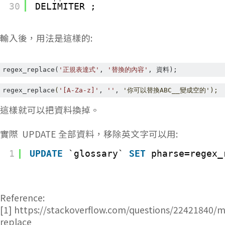
30
DELIMITER ;
輸入後，用法是這樣的:
regex_replace
(
'正規表達式'
,
'替換的內容'
, 資料
);
regex_replace
(
'[A-Za-z]'
,
''
, 
'你可以替換ABC__變成空的');
這樣就可以把資料換掉。
實際 UPDATE 全部資料，移除英文字可以用:
1
UPDATE
`glossary` 
SET
pharse=regex_
Reference:
[1] https://stackoverflow.com/questions/22421840/m
replace