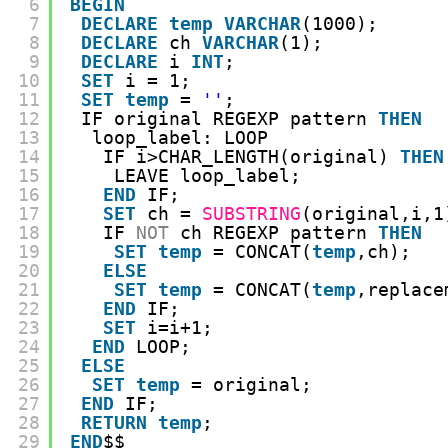
6
BEGIN
7
DECLARE
temp
VARCHAR
(1000); 
8
DECLARE
ch 
VARCHAR
(1); 
9
DECLARE
i 
INT
;
10
SET
i = 1;
11
SET
temp
= 
''
;
12
IF original REGEXP pattern 
THEN
13
loop_label: LOOP 
14
IF i>CHAR_LENGTH(original) 
THEN
15
LEAVE loop_label;  
16
END
IF;
17
SET
ch = 
SUBSTRING
(original,i,1
18
IF 
NOT
ch REGEXP pattern 
THEN
19
SET
temp
= CONCAT(
temp
,ch);
20
ELSE
21
SET
temp
= CONCAT(
temp
,replace
22
END
IF;
23
SET
i=i+1;
24
END
LOOP;
25
ELSE
26
SET
temp
= original;
27
END
IF;
28
RETURN
temp
;
29
END
$$