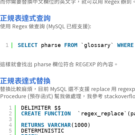
而你需要替換中文欄位的英文字，就可以用 Regex 辦到
正規表達式查詢
使用 Regex 做查詢 (MySQL 已經支援):
1
SELECT
pharse 
FROM
`glossary` 
WHERE
這樣就會找出 pharse 欄位符合 REGEXP 的內容。
正規表達式替換
替換比較麻煩，目前 MySQL 還不支援 replace 用 re
Procedure (預存函式) 幫我做處理，我參考 stackoverflo
1
DELIMITER $$
2
CREATE
FUNCTION
`regex_replace`(p
3
4
RETURNS
VARCHAR
(1000)
5
DETERMINISTIC