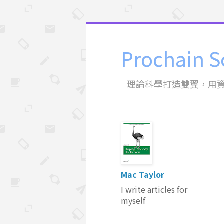
Prochain S
理論科學打造雙翼，用
Mac Taylor
I write articles for
myself