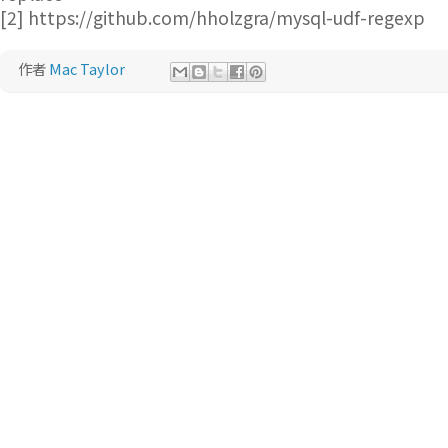
[2] https://github.com/hholzgra/mysql-udf-regexp
作者
Mac Taylor