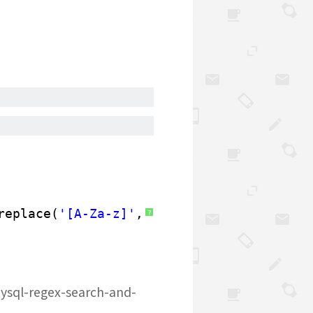
replace(
'[A-Za-z]'
,
''
,pharse) 
WHERE
phars
?
ysql-regex-search-and-