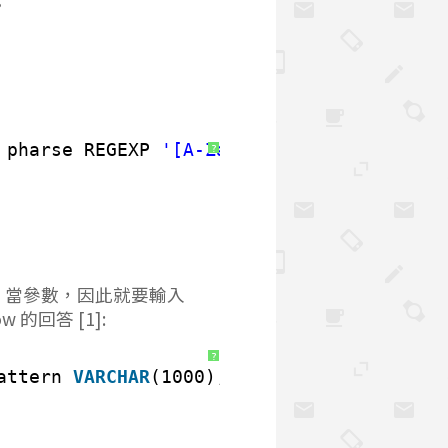
。
pharse REGEXP 
'[A-Za-z]'
;
?
gexp 當參數，因此就要輸入
w 的回答 [1]:
?
attern 
VARCHAR
(1000),replacement 
VARCHAR
(