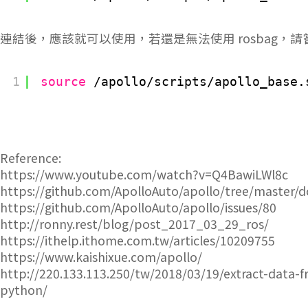
連結後，應該就可以使用，若還是無法使用 rosbag，請嘗試
1
source
/apollo/scripts/apollo_base
.
Reference:
https://www.youtube.com/watch?v=Q4BawiLWl8c
https://github.com/ApolloAuto/apollo/tree/master/
https://github.com/ApolloAuto/apollo/issues/80
http://ronny.rest/blog/post_2017_03_29_ros/
https://ithelp.ithome.com.tw/articles/10209755
https://www.kaishixue.com/apollo/
http://220.133.113.250/tw/2018/03/19/extract-data-
python/