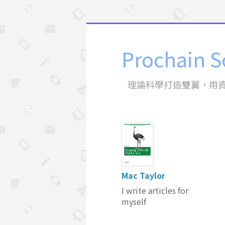
Prochain S
理論科學打造雙翼，用
Mac Taylor
I write articles for
myself