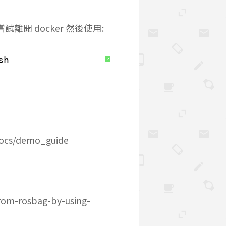
離開 docker 然後使用:
sh
?
docs/demo_guide
from-rosbag-by-using-