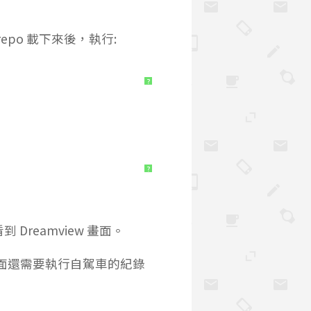
it repo 載下來後，執行:
?
?
 Dreamview 畫面。
器裡面還需要執行自駕車的紀錄