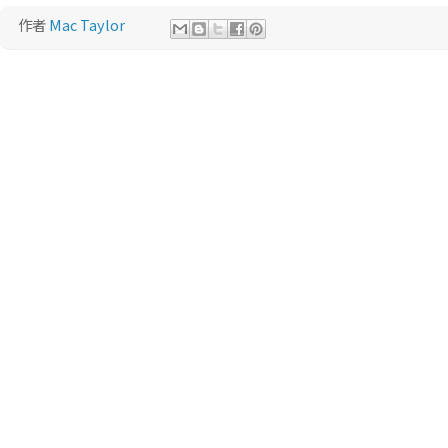
作者
Mac Taylor