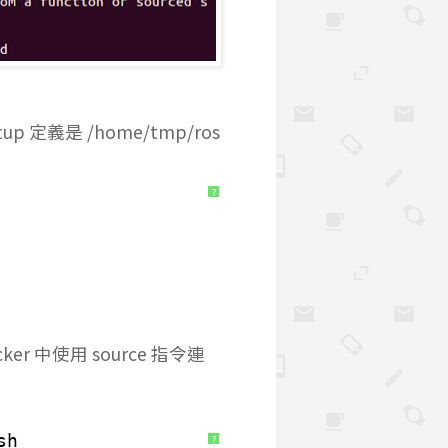
tup 定義是 /home/tmp/ros
?
er 中使用 source 指令連
sh
?