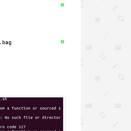
?
.bag
?