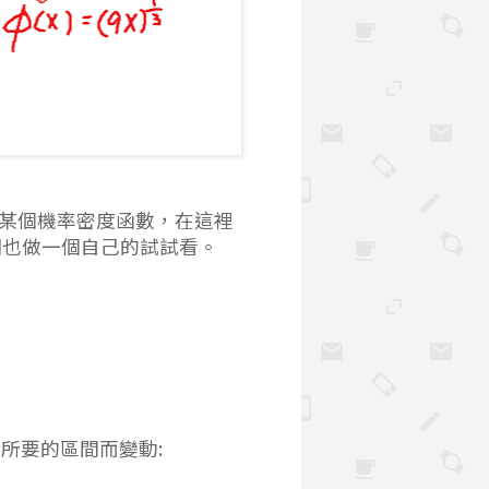
服從某個機率密度函數，在這裡
們也做一個自己的試試看。
{1}{9} x^{2}
所要的區間而變動: