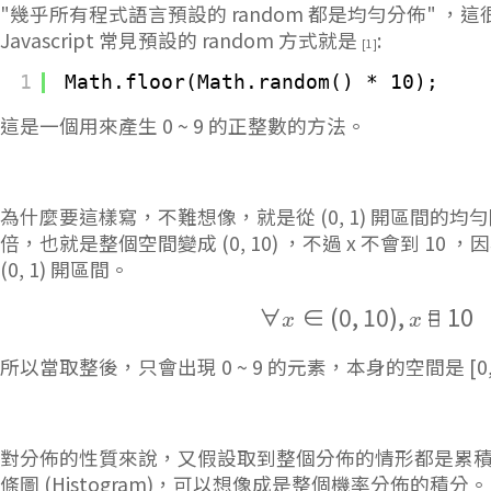
"幾乎所有程式語言預設的 random 都是均勻分佈" ，
Javascript 常見預設的 random 方式就是
:
[1]
1
Math.floor(Math.random() * 10);
這是一個用來產生 0 ~ 9 的正整數的方法。
為什麼要這樣寫，不難想像，就是從 (0, 1) 開區間的均
倍，也就是整個空間變成 (0, 10) ，不過 x 不會到 1
(0, 1) 開區間。
∀
∈
(
0
,
1
\forall x \in
0
)
,

=
1
0
x
x
所以當取整後，只會出現 0 ~ 9 的元素，本身的空間是 [0, 
對分佈的性質來說，又假設取到整個分佈的情形都是累
條圖 (Histogram)，可以想像成是整個機率分佈的積分。