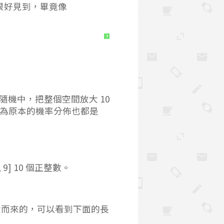
這很好見到，畢竟像
?
勻隨機中，把整個空間放大 10
0 ，因為原本的機率分佈也都是
 (0, 10), x \ne 10
9] 10 個正整數。
積而來的，可以看到下面的長