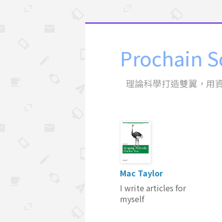
Prochain S
理論科學打造雙翼，用
Mac Taylor
I write articles for
myself