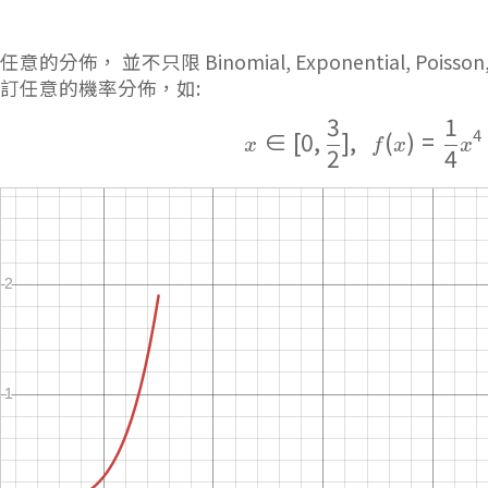
任意的分佈， 並不只限 Binomial, Exponential, Poisso
訂任意的機率分佈，如:
3
1
x \in [0, \f
4
∈
[
0
,
]
,
(
)
=
x
f
x
x
2
4