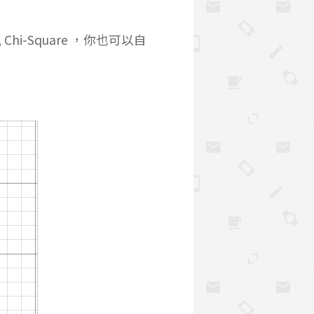
n, Chi-Square ，你也可以自
rac{3}{2}] ,\space \space f(x) = \frac{1}{4}x^4