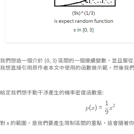
我們想造一個介於 (0, 3) 區間的一個連續變數，並且
我想直接引用原作者本文中使用的函數做示範，然後我
給定我們想手動干涉產生的機率密度函數是:
1
p(x) = \frac
2
(
)
=
p
x
x
9
對 x 的範圍，是我們要產生限制區間的重點，這會隨著你