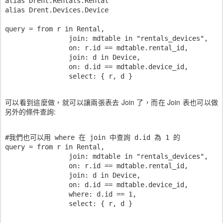
alias Drent.Rentals.Rental

alias Drent.Devices.Device

query = from r in Rental,

		join: mdtable in "rentals_devices",

		on: r.id == mdtable.rental_id,

		join: d in Device,

		on: d.id == mdtable.device_id,

		select: { r, d }
可以看到這麼做，就可以讓兩張表去 Join 了，而在 Join 表也可以做
另外的條件查詢:
#我們也可以用 where 在 join 中查詢 d.id 為 1 的

query = from r in Rental,

		join: mdtable in "rentals_devices",

		on: r.id == mdtable.rental_id,

		join: d in Device,

		on: d.id == mdtable.device_id,

		where: d.id == 1,

		select: { r, d }