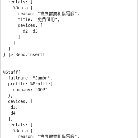
  rentals: [

    %Rental{

      reason: "會展需要租借電腦",

      title: "免費借用",

      devices: [

        d2, d3

      ]

    }

  ]

} |> Repo.insert!

%Staff{

  fullname: "Jamón",

  profile: %Profile{

    company: "OOP"

  },

  devices: [

   d3,

   d4

  ],

  rentals: [

    %Rental{

      reason: "會展需要租借電腦",
