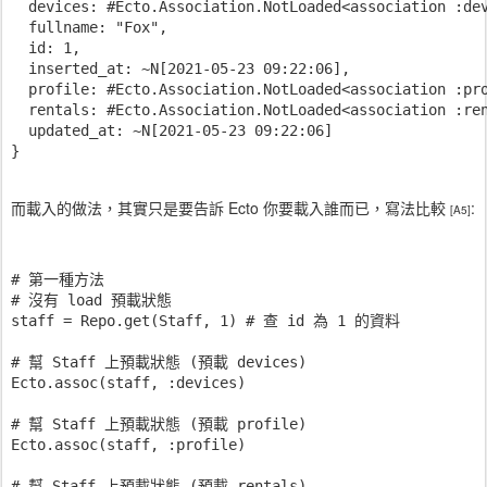
  devices: #Ecto.Association.NotLoaded<association :dev
  fullname: "Fox",

  id: 1,

  inserted_at: ~N[2021-05-23 09:22:06],

  profile: #Ecto.Association.NotLoaded<association :pro
  rentals: #Ecto.Association.NotLoaded<association :ren
  updated_at: ~N[2021-05-23 09:22:06]

}
而載入的做法，其實只是要告訴 Ecto 你要載入誰而已，寫法比較
:
[A5]
# 第一種方法

# 沒有 load 預載狀態

staff = Repo.get(Staff, 1) # 查 id 為 1 的資料

# 幫 Staff 上預載狀態 (預載 devices)

Ecto.assoc(staff, :devices)

# 幫 Staff 上預載狀態 (預載 profile)

Ecto.assoc(staff, :profile)

# 幫 Staff 上預載狀態 (預載 rentals)
