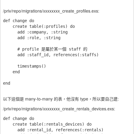
/priv/repo/migrations/xxxxxxxx_create_profiles.exs:
def change do

    create table(:profiles) do

      add :company, :string

      add :role, :string

      # profile 是屬於某一個 staff 的

      add :staff_id, references(:staffs)

      timestamps()

    end

以下這個是 many-to-many 的表，他沒有 type，所以要自己建:
/priv/repo/migrations/xxxxxxxx_create_rentals_devices.exs:
def change do

    create table(:rentals_devices) do

      add :rental_id, references(:rentals)
