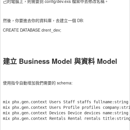
己的電腦上，則需要到 config/dev.exs 檔案中去修改名稱。
然後，你要進去你的資料庫，去建立一個 DB:
CREATE DATABASE drent_dev;
建立 Business Model 與資料 Model
使用指令自動增加我們需要的 schema:
mix phx.gen.context Users Staff staffs fullname:string

mix phx.gen.context Users Profile profiles company:stri
mix phx.gen.context Devices Device devices name:string 
mix phx.gen.context Rentals Rental rentals title:strin