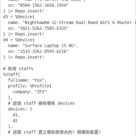
  sn: "8584-1562-1656-1954"

} |> Repo.insert!

d3 = %Device{

  name: "Nighthawk® 12-Stream Dual-Band WiFi 6 Router (
  sn: "5821-5262-7585-6325"

} |> Repo.insert!

d4 = %Device{

  name: "Surface Laptop i5 8G",

  sn: "1515-3262-8595-6216"

} |> Repo.insert!

# 新增 staffs

%Staff{

  fullname: "Fox",

  profile: %Profile{

    company: "ZFZ"

  },

  # 這個 staff 擁有哪些 devices

  devices: [

    d1,

    d2

  ],

  # 這個 staff 建立哪些租借合約? 租哪些裝置?
