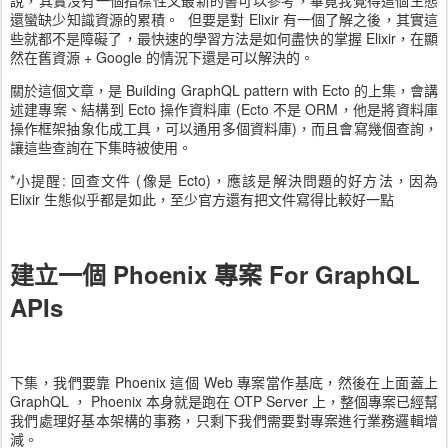
說，其實沒有一個指標性又最新的書可以參考，畢竟我覺得這個生態
還蠻缺少知識資源的累積。 但要是對 Elixir 有一個了解之後，其實這
些就都不是障礙了，最快速的學習方法是如何盡快的掌握 Elixir，在顯
然在舊資源 + Google 的情況下還是可以解決的。
關於這個文章，是 Building GraphQL pattern with Ecto 的上集，會講
述建專案、結構到 Ecto 操作資料庫 (Ecto 不是 ORM，他是將資料庫
操作框架抽象化成工具，可以通用多個資料庫)，而且會寫幾個查詢，
讓這些查詢在下集時被使用。
*小提醒: 回查文件 (像是 Ecto)，應該是解決問題的好方法，因為
Elixir 生態似乎都是如此，至少官方還有把文件寫得比較好一點
建立一個 Phoenix 專案 For GraphQL
APIs
下集，我們要靠 Phoenix 這個 Web 專案當作基底，然後在上面蓋上
GraphQL ， Phoenix 本身就是跑在 OTP Server 上，整個專案已經幫
我們處理好基本架構的事務，只剩下我們需要對專案進行業務邏輯增
減。