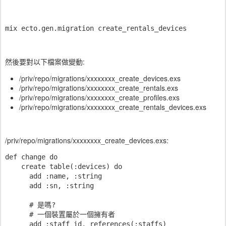
mix ecto.gen.migration create_rentals_devices
然後要對以下檔案做變動:
/priv/repo/migrations/xxxxxxxx_create_devices.exs
/priv/repo/migrations/xxxxxxxx_create_rentals.exs
/priv/repo/migrations/xxxxxxxx_create_profiles.exs
/priv/repo/migrations/xxxxxxxx_create_rentals_devices.exs
/priv/repo/migrations/xxxxxxxx_create_devices.exs:
def change do

    create table(:devices) do

      add :name, :string

      add :sn, :string

      # 是嗎?

      # 一個裝置屬於一個擁有者

      add :staff_id, references(:staffs)
