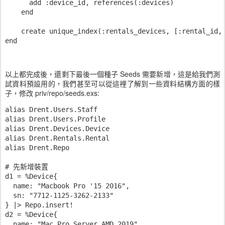
      add :device_id, references(:devices)

    end

    create unique_index(:rentals_devices, [:rental_id, 
以上都完成後，還剩下最後一個種子 Seeds 需要新增，這是給我們測
試資料預設用的，我們甚至可以從這裡了解到一些資料結構方面的樣
子，修改 priv/repo/seeds.exs:
alias Drent.Users.Staff

alias Drent.Users.Profile

alias Drent.Devices.Device

alias Drent.Rentals.Rental

alias Drent.Repo

# 先新增裝置

d1 = %Device{

  name: "Macbook Pro '15 2016",

  sn: "7712-1125-3262-2133"

} |> Repo.insert!

d2 = %Device{

  name: "Mac Pro Server AMD 2019",
