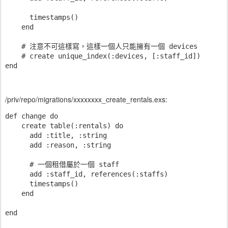
      timestamps()

    end

    # 注意不可這樣寫，這樣一個人只能擁有一個 devices

    # create unique_index(:devices, [:staff_id])

/priv/repo/migrations/xxxxxxxx_create_rentals.exs:
def change do

    create table(:rentals) do

      add :title, :string

      add :reason, :string

      # 一個租借屬於一個 staff

      add :staff_id, references(:staffs)

      timestamps()

    end
