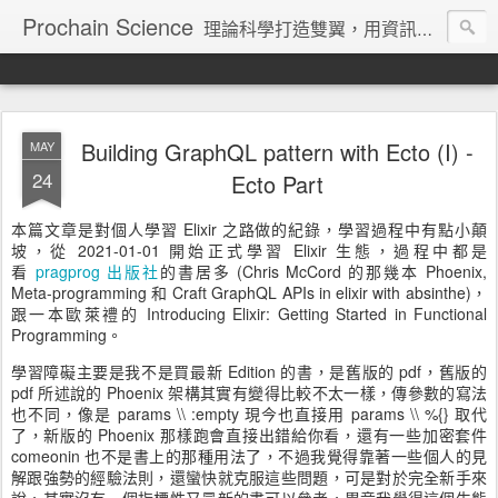
Prochain Science
理論科學打造雙翼，用資訊技術飛向藍天
Building GraphQL pattern with Ecto (I) -
MAY
24
Ecto Part
本篇文章是對個人學習 Elixir 之路做的紀錄，學習過程中有點小顛
坡，從 2021-01-01 開始正式學習 Elixir 生態，過程中都是
看
pragprog 出版社
的書居多 (Chris McCord 的那幾本 Phoenix,
Meta-programming 和 Craft GraphQL APIs in elixir with absinthe)，
跟一本歐萊禮的 Introducing Elixir: Getting Started in Functional
Programming。
學習障礙主要是我不是買最新 Edition 的書，是舊版的 pdf，舊版的
pdf 所述說的 Phoenix 架構其實有變得比較不太一樣，傳參數的寫法
也不同，像是 params \\ :empty 現今也直接用 params \\ %{} 取代
了，新版的 Phoenix 那樣跑會直接出錯給你看，還有一些加密套件
comeonin 也不是書上的那種用法了，不過我覺得靠著一些個人的見
解跟強勢的經驗法則，還蠻快就克服這些問題，可是對於完全新手來