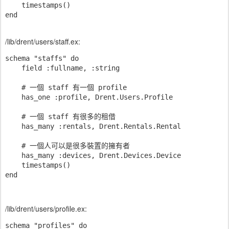
    timestamps()

/lib/drent/users/staff.ex:
schema "staffs" do

    field :fullname, :string

    # 一個 staff 有一個 profile

    has_one :profile, Drent.Users.Profile

    # 一個 staff 有很多的租借

    has_many :rentals, Drent.Rentals.Rental

    # 一個人可以是很多裝置的擁有者

    has_many :devices, Drent.Devices.Device

    timestamps()

/lib/drent/users/profile.ex:
schema "profiles" do
