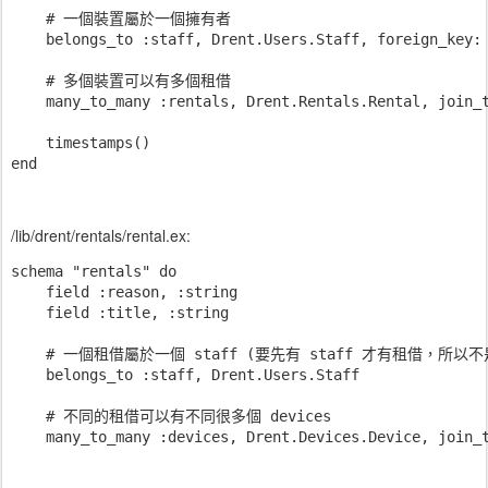
    # 一個裝置屬於一個擁有者

    belongs_to :staff, Drent.Users.Staff, foreign_key: 
    # 多個裝置可以有多個租借

    many_to_many :rentals, Drent.Rentals.Rental, join_t
    timestamps()

/lib/drent/rentals/rental.ex:
schema "rentals" do

    field :reason, :string

    field :title, :string

    # 一個租借屬於一個 staff (要先有 staff 才有租借，所以不是用 h
    belongs_to :staff, Drent.Users.Staff

    # 不同的租借可以有不同很多個 devices

    many_to_many :devices, Drent.Devices.Device, join_t