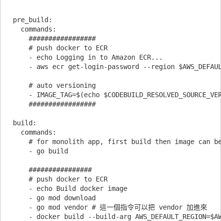
  pre_build:

    commands:

      #################

      # push docker to ECR

      - echo Logging in to Amazon ECR...

      - aws ecr get-login-password --region $AWS_DEFAUL
      # auto versioning

      - IMAGE_TAG=$(echo $CODEBUILD_RESOLVED_SOURCE_VER
      #################

  build:

    commands:

      # for monolith app, first build then image can be
      - go build

      ################

      # push docker to ECR

      - echo Build docker image

      - go mod download

      - go mod vendor # 這一個指令可以把 vendor 加進來

      - docker build --build-arg AWS_DEFAULT_REGION=$A