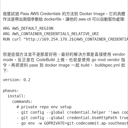
我嘗試過 Pass AWS Credentials 的方法到 Docker Image，它的具體
作法是帶出兩個參數給 dockerfile，讓他的 aws-cli 可以自動幫你處理:
ARG AWS_DEFAULT_REGION

ARG AWS_CONTAINER_CREDENTIALS_RELATIVE_URI

RUN curl "http://169.254.170.2${AWS_CONTAINER_CREDENTIA
但是這個方法並不是那麼好用，最好的解決方案是直接使用 vendor
mode，反正是在 CodeBuild 上做，也就是使用 go mod vendor 指
令，再把資料 pass 到 docker image 一起 build， buildspec.yml 如
下:
version: 0.2

phases:

  install:

    commands:

      # private repo env setup

      - git config --global credential.helper '!aws cod
      - git config --global credential.UseHttpPath true
      - go env -w GOPRIVATE=git-codecommit.ap-southeast