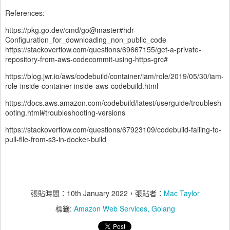
References:
https://pkg.go.dev/cmd/go@master#hdr-
Configuration_for_downloading_non_public_code
https://stackoverflow.com/questions/69667155/get-a-private-
repository-from-aws-codecommit-using-https-grc#
https://blog.jwr.io/aws/codebuild/container/iam/role/2019/05/30/iam-
role-inside-container-inside-aws-codebuild.html
https://docs.aws.amazon.com/codebuild/latest/userguide/troublesh
ooting.html#troubleshooting-versions
https://stackoverflow.com/questions/67923109/codebuild-failing-to-
pull-file-from-s3-in-docker-build
張貼時間：
10th January 2022
，張貼者：
Mac Taylor
標籤:
Amazon Web Services
Golang