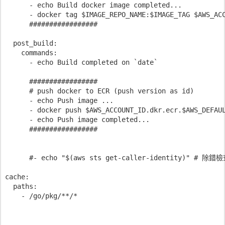
      - echo Build docker image completed...

      - docker tag $IMAGE_REPO_NAME:$IMAGE_TAG $AWS_ACC
      #################

  post_build:

    commands:

      - echo Build completed on `date`

      #################

      # push docker to ECR (push version as id)

      - echo Push image ...

      - docker push $AWS_ACCOUNT_ID.dkr.ecr.$AWS_DEFAUL
      - echo Push image completed...

      #################

      #- echo "$(aws sts get-caller-identity)" # 除錯檢查
cache:

  paths:

    - /go/pkg/**/*
