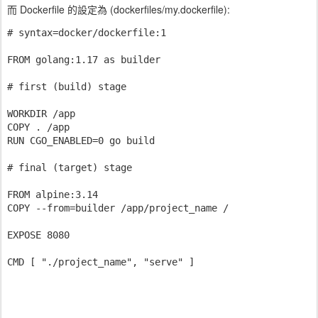
而 Dockerfile 的設定為 (dockerfiles/my.dockerfile):
# syntax=docker/dockerfile:1

FROM golang:1.17 as builder

# first (build) stage

WORKDIR /app

COPY . /app

RUN CGO_ENABLED=0 go build

# final (target) stage

FROM alpine:3.14

COPY --from=builder /app/project_name /

EXPOSE 8080

CMD [ "./project_name", "serve" ]
